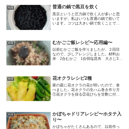
普通の鍋で黒豆を炊く
料理
黒豆というと圧力鍋で炊く人が多いと思
いますが、私はいつも普通の鍋で炊いて
います。コツは大きい鍋で炊くことで
す。家にある1番大きい鍋で炊きます。私
はこのお鍋で炊いています。材料黒豆 2
合砂糖 150g水 6合醤油 大さじ3塩
小さじ1.5タン...
むかごご飯レシピ〜応用編〜
料理
以前むかごご飯を作りましたが、２回目
なので、少しアレンジしました。材料お
米 2合むかご 1合弱塩昆布 大さじ3シ
ーチキン 1缶大根葉 5〜10枚（なくて
も可）料理酒 大さじ1作り方基本の作り
方は、前回と同じです。塩昆布に塩があ
るので、塩を入...
花オクラレシピ2種
料理
家の庭に花オクラの花が咲いたので、食
べました。花オクラの生ハム巻き作り方
①花オクラを採る②花びらを甘酢に付け
る➂花びらに生ハムを乗せる④巻く⑤サ
ラダにしてみた花オクラを甘酢に2時間ぐ
らい浸けたら柔らかくなります。生でも
食べられるので、それよ...
かぼちゃドリアレシピ〜ホタテ入
料理
り〜
かぼちゃがたくさんあるので、以前作っ