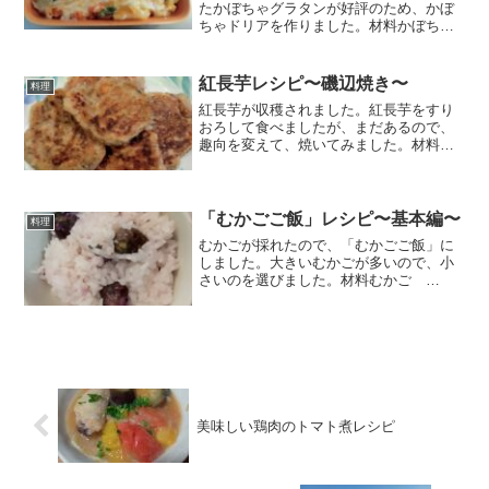
たかぼちゃグラタンが好評のため、かぼ
ちゃドリアを作りました。材料かぼちゃ
ホタテたまねぎバターチーズ小麦粉コン
ソメ顆粒牛乳小麦粉作り方①バターで玉
ねぎを炒める②ホタテを足す➂レンチン
紅長芋レシピ〜磯辺焼き〜
料理
したかぼちゃを足す④水、...
紅長芋が収穫されました。紅長芋をすり
おろして食べましたが、まだあるので、
趣向を変えて、焼いてみました。材料紅
長芋 300g〜400g米粉 大さじ2麺つゆ
（２倍濃縮） 大さじ2青のり 大さじ1
（刻みのりでも可）作り方①皮を剥いた
長芋をすりま...
「むかごご飯」レシピ〜基本編〜
料理
むかごが採れたので、「むかごご飯」に
しました。大きいむかごが多いので、小
さいのを選びました。材料むかご
150g（計量カップ1杯）お米 2合お酒
大さじ1塩 小さじ1むかご 大小いろい
ろです作り方すり鉢の中でむかごを転が
します外側の皮が少し...
美味しい鶏肉のトマト煮レシピ