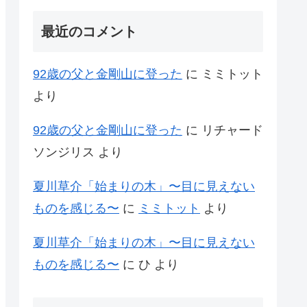
最近のコメント
92歳の父と金剛山に登った
に
ミミトット
より
92歳の父と金剛山に登った
に
リチャード
ソンジリス
より
夏川草介「始まりの木」〜目に見えない
ものを感じる〜
に
ミミトット
より
夏川草介「始まりの木」〜目に見えない
ものを感じる〜
に
ひ
より