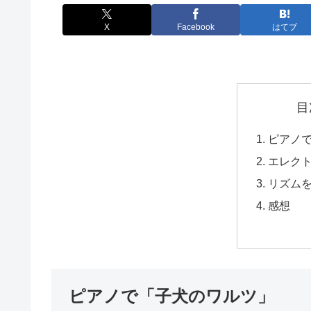
X
Facebook
はてブ
目
ピアノ
エレク
リズム
感想
ピアノで「子犬のワルツ」