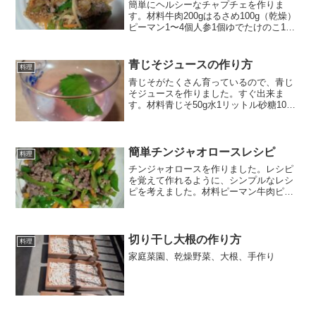
簡単にヘルシーなチャプチェを作りま
す。材料牛肉200gはるさめ100g（乾燥）
ピーマン1〜4個人参1個ゆでたけのこ1袋
ニラ1束にんにく1かけ作り方①細切りし
た肉に調味料をまぶします。醤油大さじ1
砂糖大さじ1すりごま大さじ1にんにく1か
青じそジュースの作り方
料理
け②は...
青じそがたくさん育っているので、青じ
そジュースを作りました。すぐ出来ま
す。材料青じそ50g水1リットル砂糖100g
クエン酸大さじ1杯作り方①青じそをよく
洗ってザルに上げます。②水を沸騰させ
ます。➂沸騰した鍋に青じそを入れ、5分
ほど（5〜10...
簡単チンジャオロースレシピ
料理
チンジャオロースを作りました。レシピ
を覚えて作れるように、シンプルなレシ
ピを考えました。材料ピーマン牛肉ピー
マン（パプリカ、ししとうなど）200g牛
肉 200g（ピーマンと同じ量）にんに
く 1かけらしょうが 1かけら醤油オイ
スターソース鶏ガ...
切り干し大根の作り方
料理
家庭菜園、乾燥野菜、大根、手作り