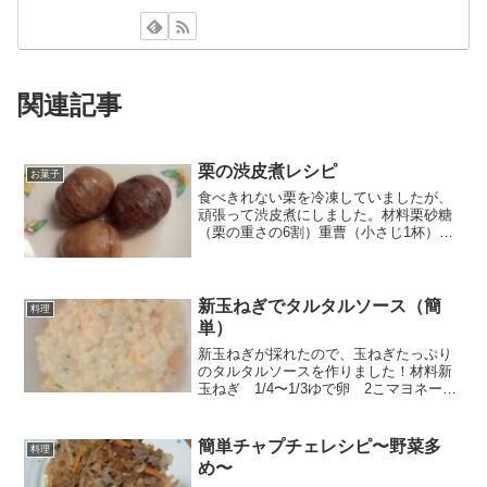
関連記事
栗の渋皮煮レシピ
お菓子
食べきれない栗を冷凍していましたが、
頑張って渋皮煮にしました。材料栗砂糖
（栗の重さの6割）重曹（小さじ1杯）バ
ニラオイル（数滴）作り方①冷凍栗②お
湯につける➂鬼皮を剥く④重曹を入れて
炊く⑤何度も炊く⑥このぐらいでOK⑦渋
皮の繊維を取る⑧きれ...
新玉ねぎでタルタルソース（簡
料理
単）
新玉ねぎが採れたので、玉ねぎたっぷり
のタルタルソースを作りました！材料新
玉ねぎ 1/4〜1/3ゆで卵 2こマヨネー
ズ 大4〜5パセリ 少々作り方①玉ねぎ
をみじん切りにして、水にさらす。さら
したあとは、しっかりと水切りをしてく
簡単チャプチェレシピ〜野菜多
料理
ださい。キッチン...
め〜