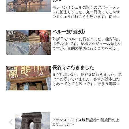
ル〜
モンサンミシェルの近くのアパートメン
トに泊まりました。丸一日使ってモンサ
ンミシェルに行こうと思います。初日に
行ったモンサンミシェルアパートメント
に着いたのが14時だったので、15時まで
休憩し、ぼちぼち歩いて行くことにしま
ペルー旅行記①
旅行
した。歩いても20分...
7泊8日でペルーに行きました。機内3泊、
ホテル4泊です。結構スケジュール厳しい
ですが、目的の場所に行くことを考えた
スケジュールです。関西空港まず、Wifiル
ーターのレンタルを予約していたところ
に行きます。国際Wifiです。前日までにギ
ガ数が...
長谷寺に行きました
旅行
まだ肌寒い3月、長谷寺に行きました。花
はまだ咲いていません。さすが総本山だ
けあってとても広いです。行き方電車で
近鉄長谷寺駅を降りて、徒歩15分です。
お土産屋さんの通りを通り、総受付から
階段を上ります。車で長谷寺境内駐車場
を一番近いです。50...
フランス・スイス旅行記⑤〜凱旋門の上
まで上った〜