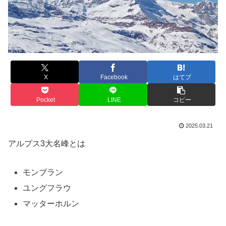
X
Facebook
はてブ
Pocket
LINE
コピー
2025.03.21
アルプス3大名峰とは
モンブラン
ユングフラウ
マッターホルン