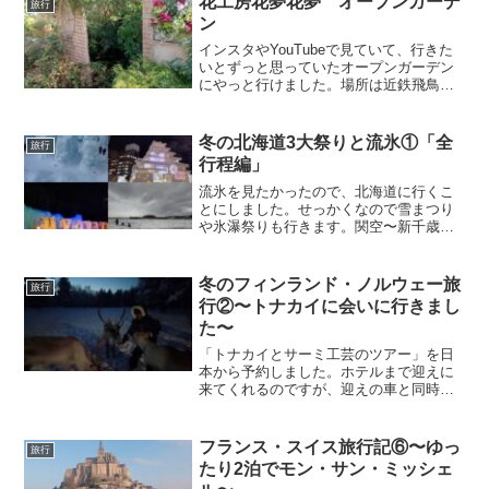
花工房花夢花夢 オープンガーデ
旅行
ン
インスタやYouTubeで見ていて、行きた
いとずっと思っていたオープンガーデン
にやっと行けました。場所は近鉄飛鳥駅
と岡寺駅の中間ぐらいにあります。私は
飛鳥駅で降りて歩きました。駅を出て、
左の道を行き、線路を渡ると、案内板が
冬の北海道3大祭りと流氷①「全
旅行
あります。駐車場は...
行程編」
流氷を見たかったので、北海道に行くこ
とにしました。せっかくなので雪まつり
や氷瀑祭りも行きます。関空〜新千歳〜
中標津チェックインは前日にモバイルで
しました。最近は事前にする人が増えま
した。新千歳で乗り換えて、中標津に飛
冬のフィンランド・ノルウェー旅
旅行
びました。荷物が新千歳で...
行②〜トナカイに会いに行きまし
た〜
「トナカイとサーミ工芸のツアー」を日
本から予約しました。ホテルまで迎えに
来てくれるのですが、迎えの車と同時に
着いたので、事情を話して少しだけ待っ
てもらいました。着替えますツアー会社
でつなぎの服とブーツと手袋と帽子を貸
フランス・スイス旅行記⑥〜ゆっ
旅行
してくれます。私は服と手...
たり2泊でモン・サン・ミッシェ