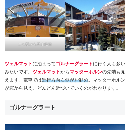
この駅から登山鉄道
ツェルマット
に泊まって
ゴルナーグラート
に行く人も多い
みたいです。
ツェルマット
から
マッターホルン
の先端も見
えます。電車では
進行方向右側がお勧め
。マッターホルン
が窓から見え、どんどん近づいていくのがわかります。
ゴルナーグラート