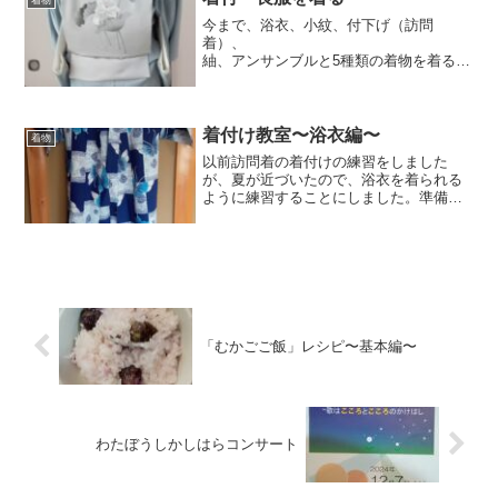
着物
今まで、浴衣、小紋、付下げ（訪問
着）、
紬、アンサンブルと5種類の着物を着る練
習をしました。まだ着ていない着物はと
いうと…喪服を着ていません。というこ
とで、喪服を着てみることにしました。
喪服の種類喪服は2種類×2...
着付け教室〜浴衣編〜
着物
以前訪問着の着付けの練習をしました
が、夏が近づいたので、浴衣を着られる
ように練習することにしました。準備す
るもの浴衣は長襦袢や帯締めなどはいら
ないので、必要なものは少ないです。浴
衣帯（半幅帯）小物たち（左から腰紐2
本、前板、伊達締め、 ...
「むかごご飯」レシピ〜基本編〜
わたぼうしかしはらコンサート