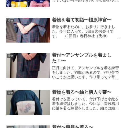
していなかったのですが、他の結び方も
練習しました。忘れないようにまとめま
す。文庫結び一番簡単な結び方です。帯
先をくるくると内巻きにしてリボンを作
ったら、手先で真ん中を縛...
着物を着て初詣〜橿原神宮〜
着物
着物を着るために、お参りに行きまし
た。今年に入って、3回目のお参りで
す。 （1回目）春日神社（氏神）
（2回目）辯天宗 （3回目）橿原神
宮
着物を着ました。着物を着る初
詣で着物を着るために２回練...
着付〜アンサンブルを着まし
着物
た！〜
正月に向けて、アンサンブルを着る練習
をしました。羽織があるので、作り帯で
いこうかと思います。作り帯って？帯を
結ばなくでも、すでに太鼓になっている
帯で、楽です。今回はこの作り帯を使用
しました。太鼓は、右上が少し上がって
着物を着る〜紬と柄入り帯〜
着物
いるのが特徴です。着まし...
着付けを習っていて、付け下げと小紋を
着る練習はしました。今回は、普段着用
に紬を着る練習をしました。紬とは紬は
カジュアルなオシャレ着なので、オシャ
レにお出かけをしたい時に着ます。美術
館、観劇、オシャレなレストランや料亭
での食事会、お茶会などが...
着付〜喪服を着る〜