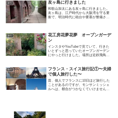
は毎年寄っています。市場で買った海鮮
友ヶ島に行きました
旅行
類をこの場で食べられ...
和歌山加太にある友ヶ島に行きました。
友ヶ島は、江戸時代から大阪湾を守る要
衝で、明治時代に砲台や要塞が整備さ
れ、第2次世界大戦が終わるまで、大阪湾
を守った場所だということです。海沿い
を散策しながら、砲台跡を見て、昔を偲
ぶこともできます。特に第...
花工房花夢花夢 オープンガーデ
旅行
ン
インスタやYouTubeで見ていて、行きた
いとずっと思っていたオープンガーデン
にやっと行けました。場所は近鉄飛鳥駅
と岡寺駅の中間ぐらいにあります。私は
飛鳥駅で降りて歩きました。駅を出て、
左の道を行き、線路を渡ると、案内板が
フランス・スイス旅行記①〜夫婦
旅行
あります。駐車場は...
で個人旅行した〜
昔、個人でフランスに10日ほど旅行した
ことがあるのですが、モンサンミッシェ
ルへは、都合がつかなくていけませんで
した。そこで、今回は、モンサンミッシ
ェルをメインで行くことにしました。行
きたい所だけ行くということで、個人で
計画を立てました。※こ...