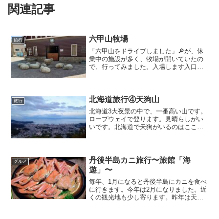
関連記事
六甲山牧場
旅行
「六甲山をドライブしました」🔎が、休
業中の施設が多く、牧場が開いていたの
で、行ってみました。入場します入口入
場料金は季節によって違います。駐車料
金は、平日は500円、休日は1000円で
す。地図大事かなり広いので、地図を見
ながら行った方がいい...
北海道旅行④天狗山
旅行
北海道3大夜景の中で、一番高い山です。
ロープウェイで登ります。見晴らしがい
いです。北海道で天狗がいるのはここだ
けだそうです。せっかくなので、山頂ま
で山道を歩いていきました。30分かかり
ました。ひたすら叢の中を歩くだけなの
で、あまりお勧めでき...
丹後半島カニ旅行〜旅館「海
グルメ
遊」〜
毎年、1月になると丹後半島にカニを食べ
に行きます。今年は2月になりました。近
くの観光地も少し寄ります。昨年は天橋
立に寄ったので、今年は別の所に寄りま
した。海鮮市場お昼に寄りました。ここ