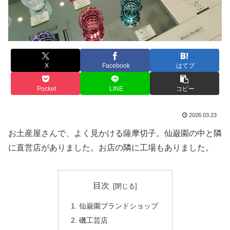
X
Facebook
はてブ
Pocket
LINE
コピー
2026.03.23
お土産屋さんで、よく見かける薩摩切子。仙巌園の中と隣
に直営店がありました。お店の隣に工場もありました。
目次
仙巌園ブランドショップ
磯工芸店