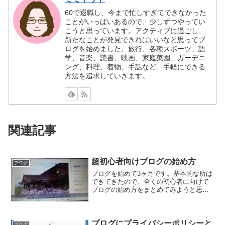
60で退職し、今まで忙しすぎてできなかった
ことがいっぱいあるので、少しずつやってい
こうと思っています。アクティブに過ごし、
新たなことが発見できればいいなと思ってブ
ログを始めました。旅行、各種スポーツ、語
学、音楽、読書、映画、家庭菜園、ガーデニ
ング、料理、着物、手話など、手軽にできる
方法を追求していきます。
関連記事
超初心者向けブログの始め方
ブログ
ブログを始めて3ヶ月です。基本的な所は
できてきたので、全くの初心者に向けて
ブログの始め方をまとめてみようと思い
ました。「ブログを始めたいけど、どう
すればいいか全くわからない。」人向け
です。本当に個人的な内容です。どのサ
ービスを選ぶかまず、ブ...
ブログにプライバシーポリシーと
ブログ