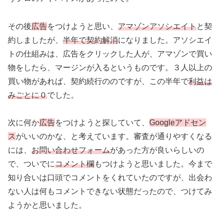
その後
広告
をつけようと思い、
アマゾンアソシエイト
と契
約しましたが、
半年で契約解消
になりました。アソシエイ
トの仕組みは、広告をクリックした人が、アマゾンで買い
物をしたら、マージンが入るというものです。３人以上の
買い物があれば、契約続行ののですが、この半年で
利益は
みごとに０
でした。
次に何か
広告
をつけようと探していて、
Googleアドセン
ス
がいいのかな、と考えています。審査が通りやすくなる
には、
お問い合わせフォーム
があった方が良いらしいの
で、ついでに
コメント欄
もつけようと思いました。今まで
知り合いは口頭でコメントをくれていたのですが、出会わ
ない人は何もコメントできない状態だったので、つけてみ
ようかと思いました。