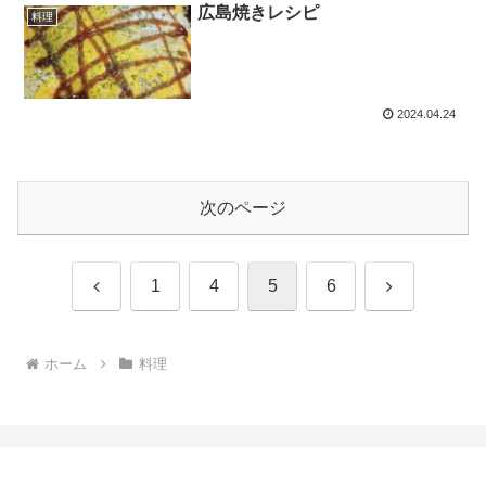
広島焼きレシピ
料理
2024.04.24
次のページ
前
次
1
4
5
6
へ
へ
ホーム
料理