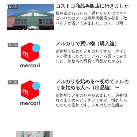
コストコ商品再販店に行きました
買い物
橿原市に行ったら、通りかかりにできた
ばかりのコストコ商品再販店を発見！取
りあえず覗いてみました。コストコ商品
再販店の良さコストコは大量で安いが売
りですが、量が多すぎることがありま
す。再販店は小分けしてあって購入しや
すいです。会員登録も不要で...
メルカリで買い物（購入編）
買い物
断捨離で始めたメルカリですが、ポイン
トが溜まったので、いろいろ買ってみま
した。何枚もの写真で商品がわかるし、
質問もできるので、新品にこだわらない
ものならば、メルカリでもいいかと思い
ます。私がｍｅｒｃａｒｉで買って良か
ったもの本…売っているも...
メルカリを始める〜初めてメルカ
買い物
リを始める人へ（出品編）〜
断捨離でメルカリを始めました。最初慣
れるまでめんどくさいですが、慣れたら
なかなか便利です。メルカリの仕組み出
品する→購入される→購入者からメルカ
リに入金→商品が購入者に届く→購入者
が評価をする→出品者が評価をする→出
品者にメルカリから入金き...