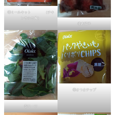
③
ミールキット （チキ
ンサルサ風）
④肉団子
⑥さつまチップ
⑤リーフ