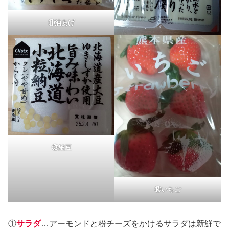
⑪油あげ
⑬納豆
⑭いちご
①
サラダ
…アーモンドと粉チーズをかけるサラダは新鮮で