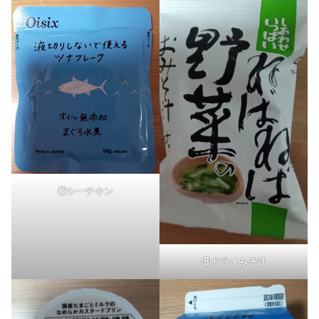
⑦シーチキン
⑧ドライみそ汁