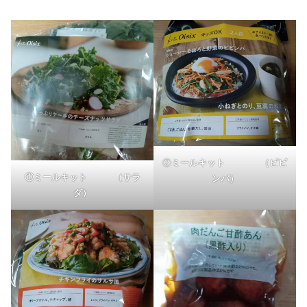
②
ミールキット
（
ピビ
①ミールキット （サラ
ンバ
）
ダ）