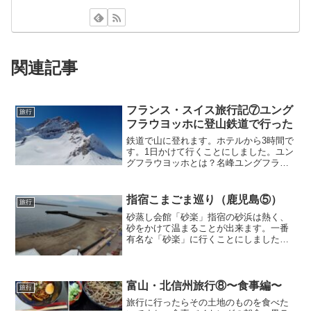
関連記事
フランス・スイス旅行記⑦ユング
旅行
フラウヨッホに登山鉄道で行った
鉄道で山に登れます。ホテルから3時間で
す。1日かけて行くことにしました。ユン
グフラウヨッホとは？名峰ユングフラウ
とメンヒを結ぶ稜線の鞍部にあたる山
で、世界自然遺産に認定されています。
ヨーロッパ最高地点の鉄道駅（3454m）
指宿こまごま巡り（鹿児島⑤）
旅行
に直結して、展望...
砂蒸し会館「砂楽」指宿の砂浜は熱く、
砂をかけて温まることが出来ます。一番
有名な「砂楽」に行くことにしました。
この階段を上って会館の中に入ります。
浴衣とバスタオルを貸してくれるので、
特に必要なものはありません。頭の下に
引くタオルももらえます。...
富山・北信州旅行⑧〜食事編〜
旅行
旅行に行ったらその土地のものを食べた