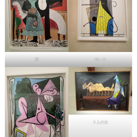
愛
若い女
２人の女