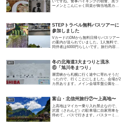
いですね。食事バイキングの朝食、黒ラ
ーメンとこんにゃく田楽が御当地黒カツ
カレー黒ラーメン夕食、わさび漬けが御
当地ポークステーキ、わさびバターステ
ーキサラダ、わさびドレッシング朝食、
おかゆがコシヒカリ米夕食...
STEPトラベル無料バスツアーに
旅行
参加しました
VカードのDMから無料日帰りバスツアー
の案内が送られていました。1人無料で、
同伴者は6000円らしいです。旅行内容
「砂ずりの藤」は見たことがなかったの
で、少し心が惹かれました。無料という
ことはスポンサーがいるはず…と詳しい
冬の北海道3大まつりと流氷
旅行
行程を見ると「ナチ...
⑥「旭川冬まつり」
層雲峡から札幌に行く途中に寄れそうだ
ったので、行くことにしました。会場が2
カ所あります。メイン会場常盤公園を抜
けて行くと、旭橋河畔会場にたどり着き
ます。着いたらステージでラジオ体操を
していました。雪の彫刻個人やグループ
富山・北信州旅行⑦〜上高地〜
旅行
で作った彫刻がたくさん...
上高地はマイカー乗り入れ禁止なので、
沢渡（さわんど）の駐車場に自家用車を
停めて、バスで行きます。バスターミナ
ル前の第3駐車場は満車だということで、
第2駐車場（足湯公園）に停めました。バ