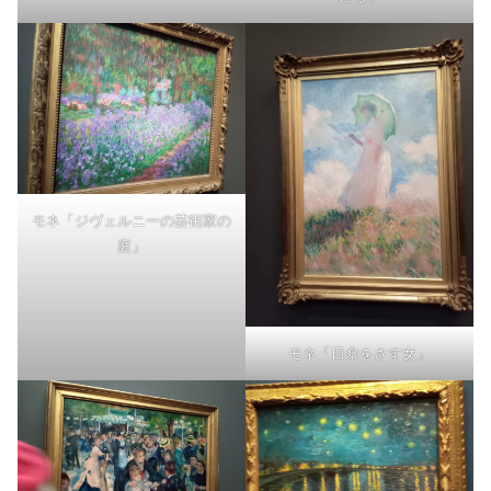
モネ「ジヴェルニーの芸術家の
庭」
モネ「日傘をさす女」