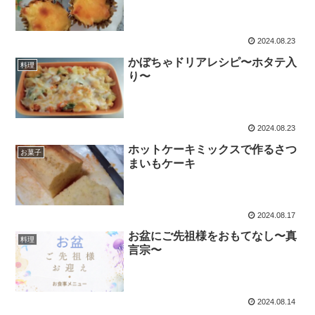
2024.08.23
かぼちゃドリアレシピ〜ホタテ入
料理
り〜
2024.08.23
ホットケーキミックスで作るさつ
お菓子
まいもケーキ
2024.08.17
お盆にご先祖様をおもてなし〜真
料理
言宗〜
2024.08.14