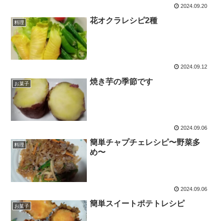
2024.09.20
花オクラレシピ2種
料理
2024.09.12
焼き芋の季節です
お菓子
2024.09.06
簡単チャプチェレシピ〜野菜多
料理
め〜
2024.09.06
簡単スイートポテトレシピ
お菓子