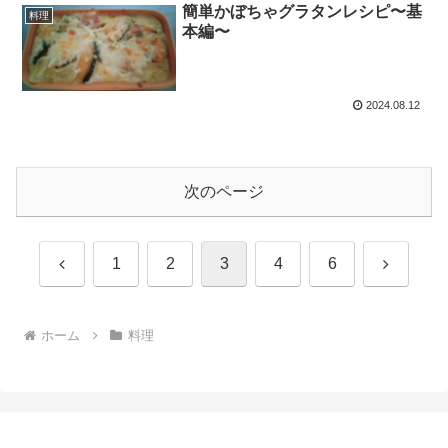
簡単かぼちゃグラタンレシピ〜基
料理
本編〜
2024.08.12
次のページ
前
次
1
2
3
4
6
へ
へ
ホーム
料理