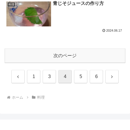
青じそジュースの作り方
料理
2024.06.17
次のページ
前
次
1
3
4
5
6
へ
へ
ホーム
料理