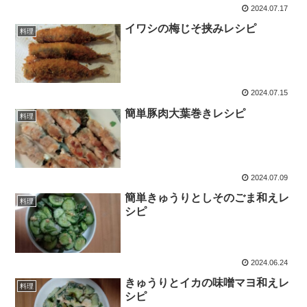
2024.07.17
イワシの梅じそ挟みレシピ
料理
2024.07.15
簡単豚肉大葉巻きレシピ
料理
2024.07.09
簡単きゅうりとしそのごま和えレ
料理
シピ
2024.06.24
きゅうりとイカの味噌マヨ和えレ
料理
シピ